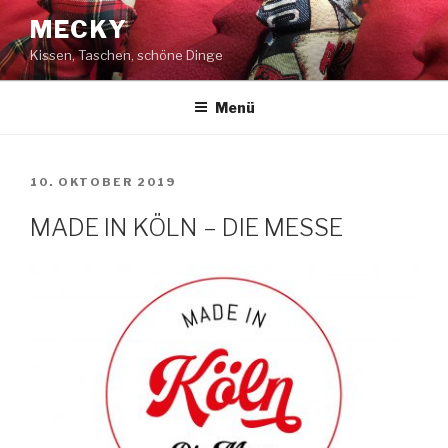
Zum
MECKY
Inhalt
Kissen, Taschen, schöne Dinge
springen
Menü
VERÖFFENTLICHT
10. OKTOBER 2019
AM
MADE IN KÖLN – DIE MESSE