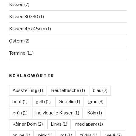
Kissen
(7)
Kissen 30×30
(1)
Kissen 45x45cm
(1)
Ostern
(2)
Termine
(11)
SCHLAGWÖRTER
Ausstellung
(1)
Beuteltasche
(1)
blau
(2)
bunt
(1)
gelb
(1)
Gobelin
(1)
grau
(3)
grün
(1)
individuelle Kissen
(1)
Köln
(1)
Kölner Dom
(2)
Links
(1)
mediapark
(1)
online
(1)
pink
(1)
rot
(1)
türkis
(1)
weiß
(2)