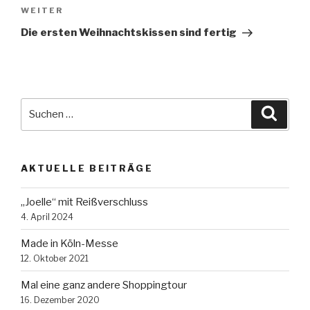
Nächster
WEITER
Beitrag
Die ersten Weihnachtskissen sind fertig
Suche
Suche
nach:
AKTUELLE BEITRÄGE
„Joelle“ mit Reißverschluss
4. April 2024
Made in Köln-Messe
12. Oktober 2021
Mal eine ganz andere Shoppingtour
16. Dezember 2020